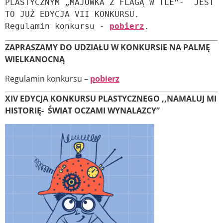
PLASTYCZNYM „MAJÓWKA Z FLAGĄ W TLE”-  JEST 
TO JUŻ EDYCJA VII KONKURSU. 
Regulamin konkursu - 
pobierz
.
ZAPRASZAMY DO UDZIAŁU W KONKURSIE NA PALMĘ
WIELKANOCNĄ
Regulamin konkursu –
pobierz
XIV EDYCJA KONKURSU PLASTYCZNEGO ,,NAMALUJ MI
HISTORIĘ- ŚWIAT OCZAMI WYNALAZCY”